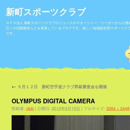
新町スポーツクラブ
ＮＰＯ法人 新町スポーツクラブのニュースやマネージャー・リーダーからの連
日々の活動報告などを更新しているブログです。楽しい地域総合型スポーツク
です。
←
５月１２日 新町空手道クラブ昇級審査会を開催
OLYMPUS DIGITAL CAMERA
投稿者:
club
|
公開日:
2012年5月15日
|
フルサイズ:
3264 × 2448