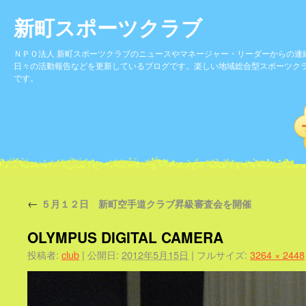
新町スポーツクラブ
ＮＰＯ法人 新町スポーツクラブのニュースやマネージャー・リーダーからの連
日々の活動報告などを更新しているブログです。楽しい地域総合型スポーツク
です。
←
５月１２日 新町空手道クラブ昇級審査会を開催
OLYMPUS DIGITAL CAMERA
投稿者:
club
|
公開日:
2012年5月15日
|
フルサイズ:
3264 × 2448