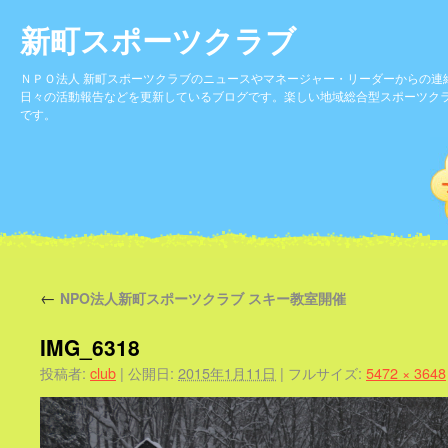
新町スポーツクラブ
ＮＰＯ法人 新町スポーツクラブのニュースやマネージャー・リーダーからの連
日々の活動報告などを更新しているブログです。楽しい地域総合型スポーツク
です。
←
NPO法人新町スポーツクラブ スキー教室開催
IMG_6318
投稿者:
club
|
公開日:
2015年1月11日
|
フルサイズ:
5472 × 3648