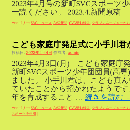
2023年4月号の新町SVCスポーツ
一読ください。 2023.4.新聞原稿
カテゴリー:
SVCニュース
,
SVC新聞
,
SVC活動報告
,
クラブマネージャーから
こども家庭庁発足式に小手川君
投稿日:
2023年4月4日
作成者:
admin
2023年4月3日(月) こども家庭
新町SVCスポーツ少年団団員(高専
ました。 小手川君は、こども真
ていたことから招かれたようです
年を育成すること …
続きを読む
カテゴリー:
SVCニュース
,
SVC新聞
,
SVC活動報告
,
クラブマネージャーから
スポーツ少年団
|