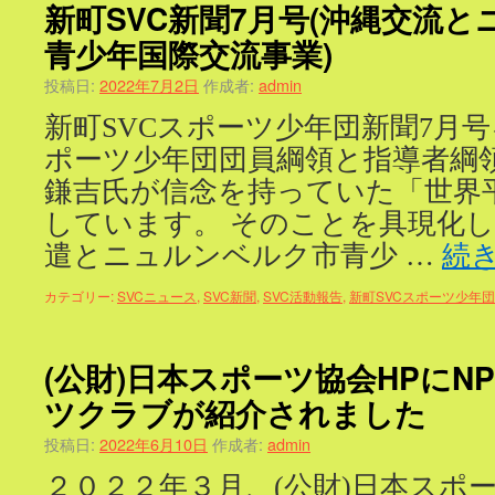
新町SVC新聞7月号(沖縄交流
青少年国際交流事業)
投稿日:
2022年7月2日
作成者:
admin
新町SVCスポーツ少年団新聞7月号
ポーツ少年団団員綱領と指導者綱
鎌吉氏が信念を持っていた「世界
しています。 そのことを具現化
遣とニュルンベルク市青少 …
続
カテゴリー:
SVCニュース
,
SVC新聞
,
SVC活動報告
,
新町SVCスポーツ少年団
(公財)日本スポーツ協会HPにN
ツクラブが紹介されました
投稿日:
2022年6月10日
作成者:
admin
２０２２年３月、(公財)日本スポ