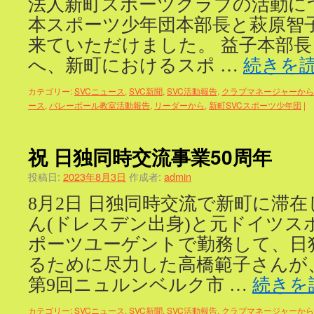
法人新町スポーツクラブの活動に
本スポーツ少年団本部長と萩原智
来ていただけました。 益子本部
へ、新町におけるスポ …
続きを
カテゴリー:
SVCニュース
,
SVC新聞
,
SVC活動報告
,
クラブマネージャーから
ース
,
バレーボール教室活動報告
,
リーダーから
,
新町SVCスポーツ少年団
|
祝 日独同時交流事業50周年
投稿日:
2023年8月3日
作成者:
admin
8月2日 日独同時交流で新町に滞
ん(ドレスデン出身)と元ドイツス
ポーツユーゲントで勤務して、日
るために尽力した高橋範子さんが、
第9回ニュルンベルク市 …
続きを
カテゴリー:
SVCニュース
,
SVC新聞
,
SVC活動報告
,
クラブマネージャーから