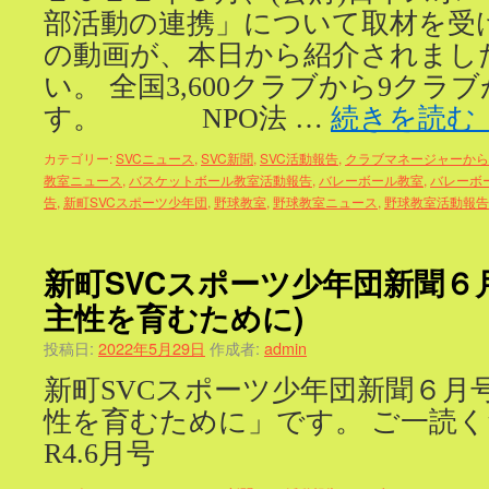
部活動の連携」について取材を受
の動画が、本日から紹介されまし
い。 全国3,600クラブから9ク
す。 NPO法 …
続きを読む
カテゴリー:
SVCニュース
,
SVC新聞
,
SVC活動報告
,
クラブマネージャーから
教室ニュース
,
バスケットボール教室活動報告
,
バレーボール教室
,
バレーボ
告
,
新町SVCスポーツ少年団
,
野球教室
,
野球教室ニュース
,
野球教室活動報告
新町SVCスポーツ少年団新聞６
主性を育むために)
投稿日:
2022年5月29日
作成者:
admin
新町SVCスポーツ少年団新聞６月
性を育むために」です。 ご一読くだ
R4.6月号