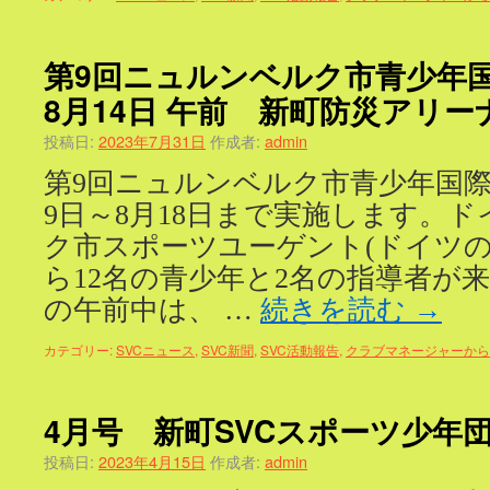
第9回ニュルンベルク市青少年
8月14日 午前 新町防災アリー
投稿日:
2023年7月31日
作成者:
admin
第9回ニュルンベルク市青少年国際
9日～8月18日まで実施します。ド
ク市スポーツユーゲント(ドイツの
ら12名の青少年と2名の指導者が来
の午前中は、 …
続きを読む
→
カテゴリー:
SVCニュース
,
SVC新聞
,
SVC活動報告
,
クラブマネージャーから
4月号 新町SVCスポーツ少年
投稿日:
2023年4月15日
作成者:
admin