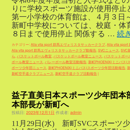
令和6年度年度当初と入学式など
りに学校スポーツ施設が使用停止
第一小学校の体育館は、４月３日
新町中学校については、校庭・体
８日まで使用停止 関係する …
続
カテゴリー:
Alla vita sport 群馬エヴォリスタサッカークラブ
,
Alla vita
Alla vita sport 群馬エヴォリスタサッカークラブ動報告
,
SVCニュース
,
SVC
ら
,
バスケットボール教室
,
バスケットボール教室ニュース
,
バスケットボー
ボール教室ニュース
,
バレーボール教室活動報告
,
新町PHOENIX(ミニバス
ポーツ少年団ニュース
,
新町PHOENIX(ミニバス)スポーツ少年団活動報告
,
新町空手道クラブニュース
,
新町空手道クラブ活動報告
|
益子直美日本スポーツ少年団本
本部長が新町へ
投稿日:
2023年12月1日
作成者:
admin
11月29日(水) 新町SVCスポーツ