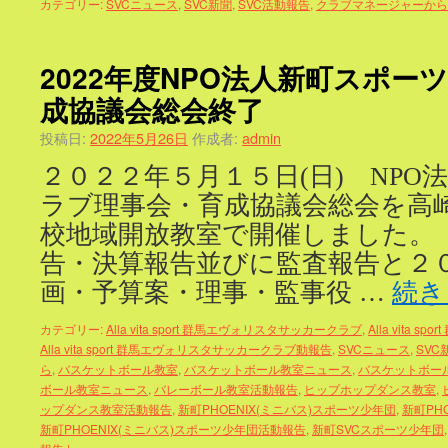
カテゴリー:
SVCニュース
,
SVC新聞
,
SVC活動報告
,
クラブマネージャーから
2022年度NPO法人新町スポー
成協議会総会終了
投稿日:
2022年5月26日
作成者:
admin
２０２２年５月１５日(日) NPO
ラブ理事会・育成協議会総会を高
校地域開放教室で開催しました。 
告・決算報告並びに監査報告と２
画・予算案・理事・監事役 …
続き
カテゴリー:
Alla vita sport 群馬エヴォリスタサッカークラブ
,
Alla vita
Alla vita sport 群馬エヴォリスタサッカークラブ動報告
,
SVCニュース
,
SVC
ら
,
バスケットボール教室
,
バスケットボール教室ニュース
,
バスケットボー
ボール教室ニュース
,
バレーボール教室活動報告
,
ヒップホップダンス教室
,
ップダンス教室活動報告
,
新町PHOENIX(ミニバス)スポーツ少年団
,
新町PH
新町PHOENIX(ミニバス)スポーツ少年団活動報告
,
新町SVCスポーツ少年団