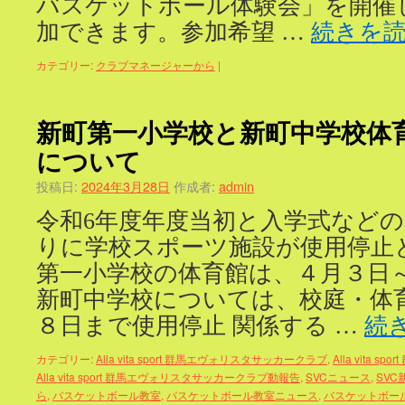
バスケットボール体験会」を開催
加できます。参加希望 …
続きを
カテゴリー:
クラブマネージャーから
|
新町第一小学校と新町中学校体
について
投稿日:
2024年3月28日
作成者:
admin
令和6年度年度当初と入学式など
りに学校スポーツ施設が使用停止
第一小学校の体育館は、４月３日
新町中学校については、校庭・体
８日まで使用停止 関係する …
続
カテゴリー:
Alla vita sport 群馬エヴォリスタサッカークラブ
,
Alla vita
Alla vita sport 群馬エヴォリスタサッカークラブ動報告
,
SVCニュース
,
SVC
ら
,
バスケットボール教室
,
バスケットボール教室ニュース
,
バスケットボー