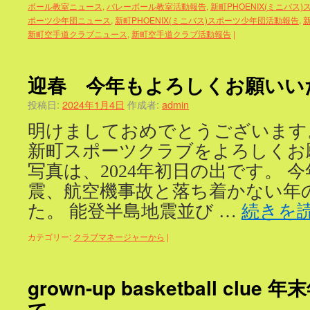
ボール教室ニュース
,
バレーボール教室活動報告
,
新町PHOENIX(ミニバス
ポーツ少年団ニュース
,
新町PHOENIX(ミニバス)スポーツ少年団活動報告
,
新町空手道クラブニュース
,
新町空手道クラブ活動報告
|
迎春 今年もよろしくお願いい
投稿日:
2024年1月4日
作成者:
admin
明けましておめでとうございます。
新町スポーツクラブをよろしくお
写真は、2024年初日の出です。 
震、航空機事故と落ち着かない年
た。 能登半島地震並び …
続きを
カテゴリー:
クラブマネージャーから
|
grown-up basketball cl
て