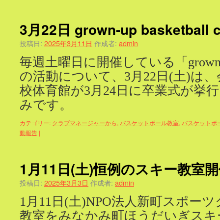
3月22日 grown-up basketbal
投稿日:
2025年3月11日
作成者:
admin
毎週土曜日に開催している「grown-up ba
の活動について、3月22日(土)は
校体育館が3月24日に卒業式が挙
みです。
カテゴリー:
クラブマネージャーから
,
バスケットボール教室
,
バスケットボ
動報告
|
1月11日(土)恒例のスキー教室
投稿日:
2025年3月3日
作成者:
admin
1月11日(土)NPO法人新町スポ
教室をみなかみ町ほうだいぎスキ