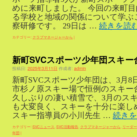
めに来町しました。 今回の来町
る学校と地域の関係について学ぶ
察研修です。 29日は …
続きを読
カテゴリー:
クラブマネージャーから
|
新町SVCスポーツ少年団スキー
投稿日:
2025年3月11日
作成者:
admin
新町SVCスポーツ少年団は、3月8
市杉ノ原スキー場で恒例のスキー
久しぶりの凄い積雪で、3月のス
も大変良く、スキーを十分に楽し
スキー指導員の小川先生 …
続き
カテゴリー:
SVCニュース
,
SVC活動報告
,
クラブマネージャーから
,
リーダー
年団
|